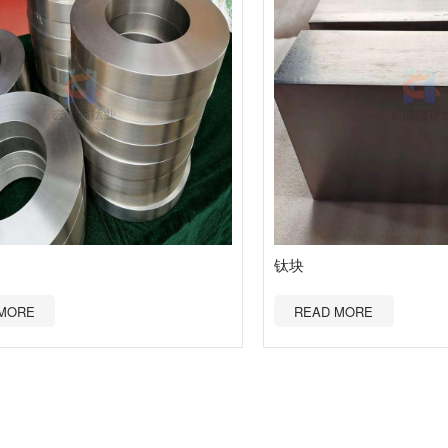
钛块
MORE
READ MORE